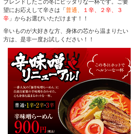
ブレンドしたこの冬にピッタリな一杯です。ご要
望にお応えして辛さは「
普通、
１辛
、２辛、３
辛
」からお選びいただけます！！
辛いものが大好きな方、身体の芯から温まりたい
方は、是非一度お試しください！！