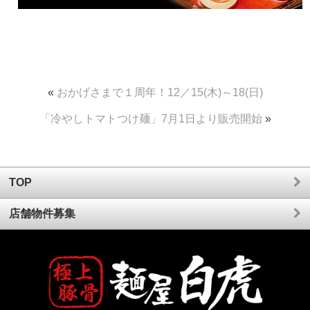
«
おかげさまで１周年！12／15(木)～18(日)
「冷やしトマトつけ麺」7月1日より販売開始
»
TOP
店舗物件募集